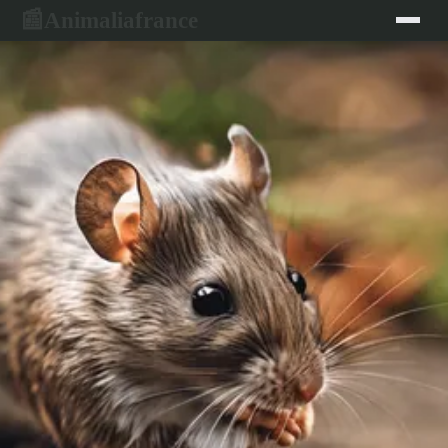
Animaliafrance
📰