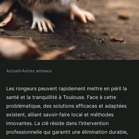
Accueil
›
Autres animaux
AUTRES ANIMAUX
Solutions efficaces pour la
Les rongeurs peuvent rapidement mettre en péril la
santé et la tranquillité à Toulouse. Face à cette
dératisation à toulouse
problématique, des solutions efficaces et adaptées
existent, alliant savoir-faire local et méthodes
Tiago
•
14 juillet 2025
•
5 min de lecture
innovantes. La clé réside dans l’intervention
professionnelle qui garantit une élimination durable,