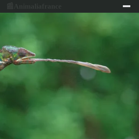
Animaliafrance
📰