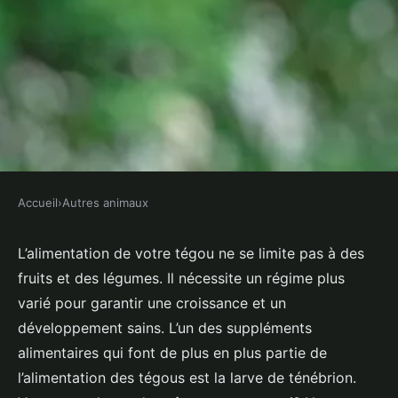
Accueil
›
Autres animaux
AUTRES ANIMAUX
Quels sont les avantages
L’alimentation de votre tégou ne se limite pas à des
fruits et des légumes. Il nécessite un régime plus
d'incorporer des larves de
varié pour garantir une croissance et un
ténébrions dans l'alimentation
développement sains. L’un des suppléments
d'un tégou?
alimentaires qui font de plus en plus partie de
l’alimentation des tégous est la larve de ténébrion.
Tiago
•
28 avril 2024
•
5 min de lecture