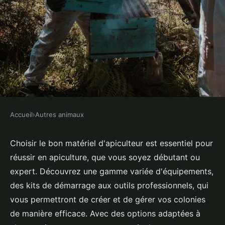
Accueil
›
Autres animaux
AUTRES ANIMAUX
Matériel d'apiculteur : tout pour
Choisir le bon matériel d'apiculteur est essentiel pour
réussir en apiculture, que vous soyez débutant ou
débuter ou se perfectionner
expert. Découvrez une gamme variée d'équipements,
des kits de démarrage aux outils professionnels, qui
Tiago
•
25 avril 2025
•
3 min de lecture
vous permettront de créer et de gérer vos colonies
de manière efficace. Avec des options adaptées à