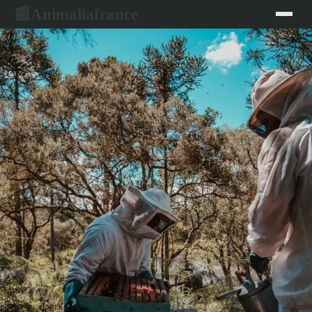
Animaliafrance
📰