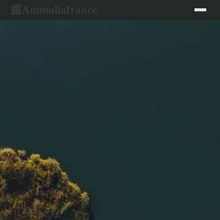
Animaliafrance
📰