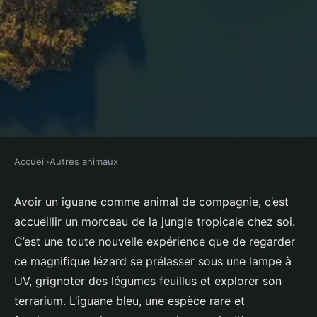
Accueil
›
Autres animaux
AUTRES ANIMAUX
Quels légumes feuillus verts sont
Avoir un iguane comme animal de compagnie, c’est
accueillir un morceau de la jungle tropicale chez soi.
à privilégier pour un iguane
C’est une toute nouvelle expérience que de regarder
bleu?
ce magnifique lézard se prélasser sous une lampe à
UV, grignoter des légumes feuillus et explorer son
Tiago
•
28 avril 2024
•
5 min de lecture
terrarium. L’iguane bleu, une espèce rare et