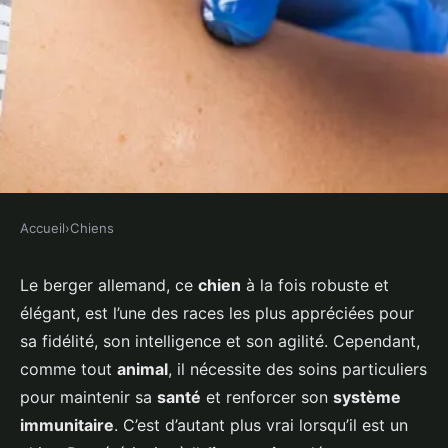
Accueil
›
Chiens
CHIENS
Quel est le meilleur moyen de
Le berger allemand, ce
chien
à la fois robuste et
élégant, est l’une des races les plus appréciées pour
renforcer le système
sa fidélité, son intelligence et son agilité. Cependant,
immunitaire d'un chiot de race
comme tout
animal
, il nécessite des soins particuliers
berger allemand?
pour maintenir sa
santé
et renforcer son
système
immunitaire
. C’est d’autant plus vrai lorsqu’il est un
Tiago
•
28 avril 2024
•
6 min de lecture