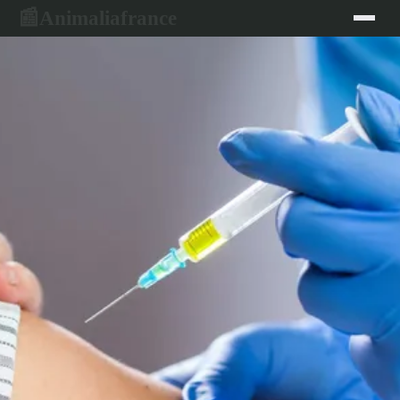
Animaliafrance
📰