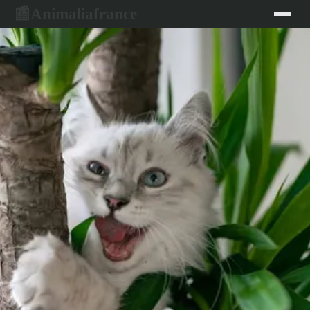
Animaliafrance
📰