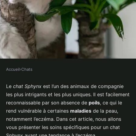
Accueil
›
Chats
CHATS
Quels sont les soins spécifiques
Le
chat Sphynx
est l’un des animaux de compagnie
les plus intrigants et les plus uniques. Il est facilement
pour un chat Sphynx ayant une
reconnaissable par son absence de
poils
, ce qui le
tendance à l'eczéma?
rend vulnérable à certaines
maladies
de la peau,
notamment l’eczéma. Dans cet article, nous allons
Tiago
•
28 avril 2024
•
6 min de lecture
vous présenter les soins spécifiques pour un chat
Sphynx ayant une tendance à l’eczéma.