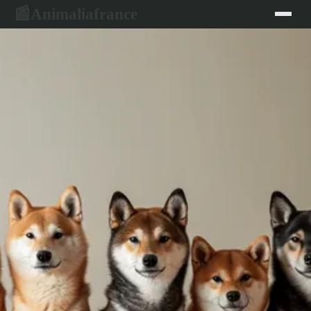
Animaliafrance
📰