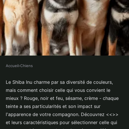
Accueil
›
Chiens
CHIENS
Couleur du shiba inu : laquelle
Le Shiba Inu charme par sa diversité de couleurs,
mais comment choisir celle qui vous convient le
vous convient ?
mieux ? Rouge, noir et feu, sésame, crème - chaque
teinte a ses particularités et son impact sur
Tiago
•
24 juin 2024
•
2 min de lecture
l'apparence de votre compagnon. Découvrez <<
>>
et leurs caractéristiques pour sélectionner celle qui