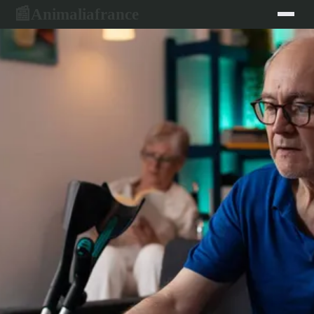
Animaliafrance
📰