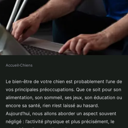
Accueil
›
Chiens
CHIENS
Comment intégrer des séances
Le bien-être de votre chien est probablement l’une de
vos principales préoccupations. Que ce soit pour son
de stretching dans la routine de
alimentation, son sommeil, ses jeux, son éducation ou
votre chien de race Golden
encore sa santé, rien n’est laissé au hasard.
Retriever pour prévenir les
Aujourd’hui, nous allons aborder un aspect souvent
blessures?
négligé : l’activité physique et plus précisément, le