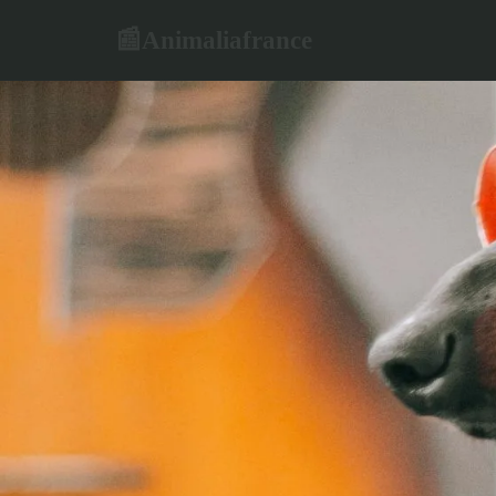
Animaliafrance
📰