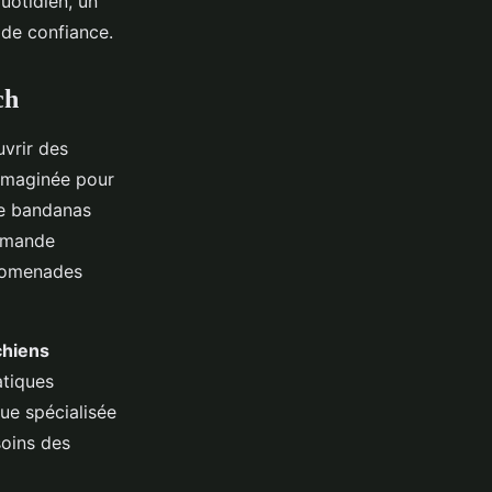
uotidien, un
 de confiance.
ch
uvrir des
 imaginée pour
 de bandanas
demande
promenades
chiens
atiques
que spécialisée
oins des