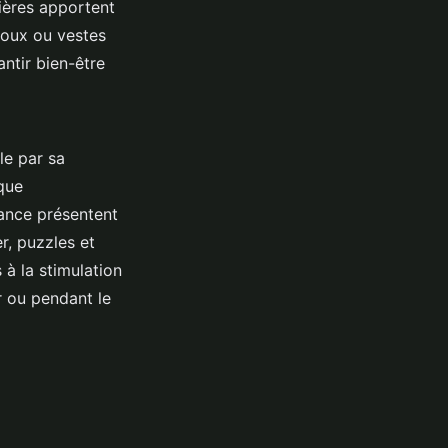
ières apportent
doux ou vestes
antir bien-être
le par sa
ique
sance présentent
r, puzzles et
 à la stimulation
r ou pendant le