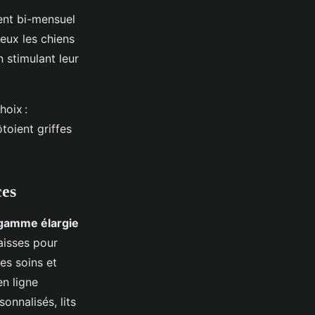
nt bi-mensuel
eux les chiens
n stimulant leur
hoix :
toient griffes
ces
gamme élargie
laisses pour
es soins et
en ligne
onnalisés, lits