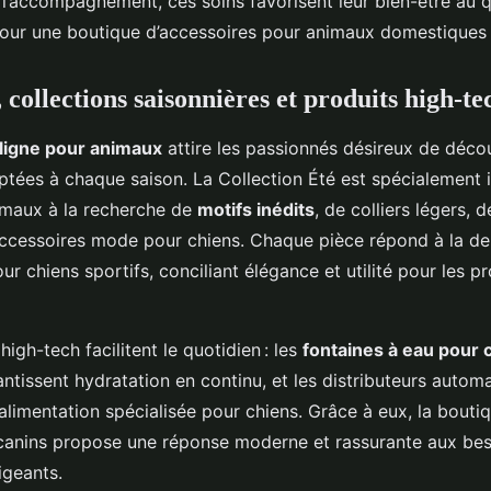
 l’accompagnement, ces soins favorisent leur bien-être au q
 pour une boutique d’accessoires pour animaux domestiques
collections saisonnières et produits high-te
ligne pour animaux
attire les passionnés désireux de déco
tées à chaque saison. La Collection Été est spécialement
imaux à la recherche de
motifs inédits
, de colliers légers,
accessoires mode pour chiens. Chaque pièce répond à la 
ur chiens sportifs, conciliant élégance et utilité pour les 
high-tech facilitent le quotidien : les
fontaines à eau pour 
ntissent hydratation en continu, et les distributeurs autom
’alimentation spécialisée pour chiens. Grâce à eux, la bouti
canins propose une réponse moderne et rassurante aux bes
igeants.