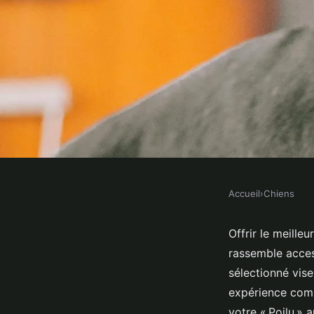
Accueil
›
Chiens
CHIENS
Boutique chiens : to
Offrir le meille
rassemble acces
votre compagnon
sélectionné vise
expérience compl
votre « Poilu » 