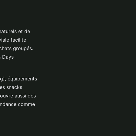
aturels et de
ale facilite
achats groupés.
h Days
ong), équipements
des snacks
couvre aussi des
 tendance comme