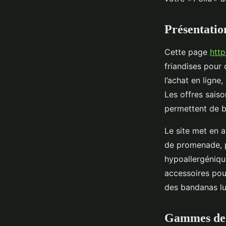
Tiago
•
8 octobre 2025
•
5 min de lecture
Présentatio
Cette page
http
friandises pour 
l’achat en ligne
Les offres sai
permettent de b
Le site met en a
de promenade, p
hypoallergénique
accessoires pou
des bandanas lu
Gammes de p