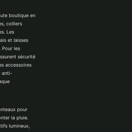
ute boutique en
, colliers
es. Les
is et laisses
 Pour les
ssurent sécurité
es accessoires
 anti-
haque
anteaux pour
ter la pluie.
tifs lumineux,