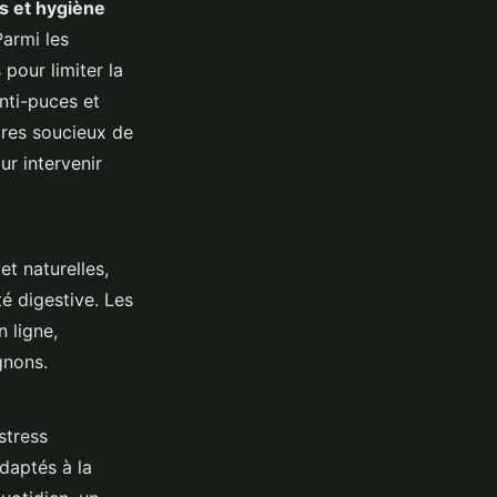
s et hygiène
armi les
pour limiter la
nti-puces et
tres soucieux de
r intervenir
et naturelles,
té digestive. Les
 ligne,
gnons.
stress
daptés à la