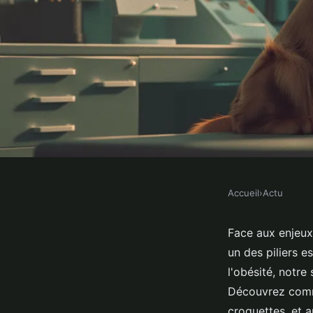
Accueil
›
Actu
ACTU
Dernières actualités c
Face aux enjeux
un des piliers e
conseils vétos
l'obésité, notre
Découvrez comme
croquettes, et a