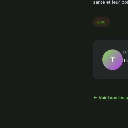
santé et leur bo
Actu
EC
T
Ti
← Voir tous les a