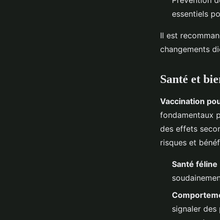
Prévention de
essentiels p
Il est recommand
changements dié
Santé et bie
Vaccination po
fondamentaux po
des effets secon
risques et bénéf
Santé féline
soudainement
Comporteme
signaler des