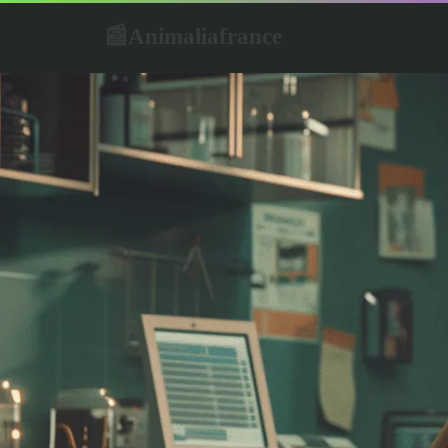
Animaliafrance
📰