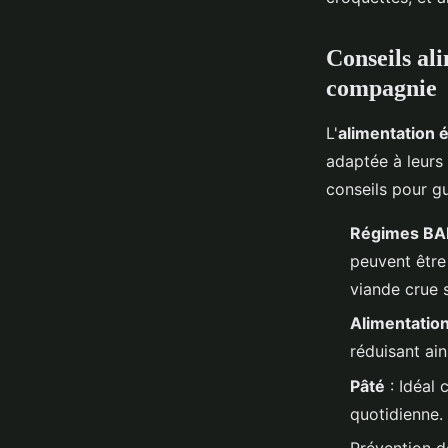
Tiago
•
23 mai 2024
•
3 min de lecture
Conseils al
compagnie
L'
alimentation é
adaptée à leurs
conseils pour gu
Régimes BA
peuvent être 
viande crue s
Alimentation
réduisant ain
Pâté
: Idéal 
quotidienne.