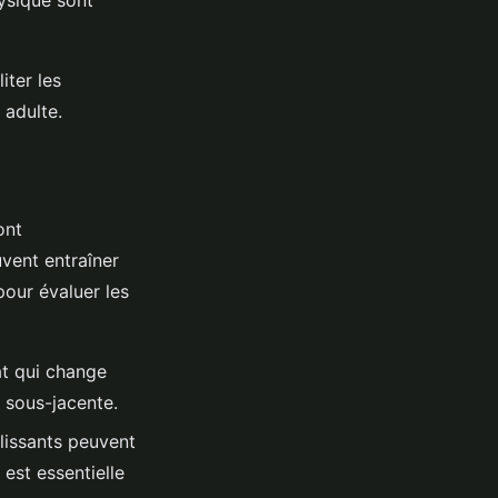
hysique sont
iter les
 adulte.
ont
vent entraîner
pour évaluer les
at qui change
 sous-jacente.
llissants peuvent
est essentielle