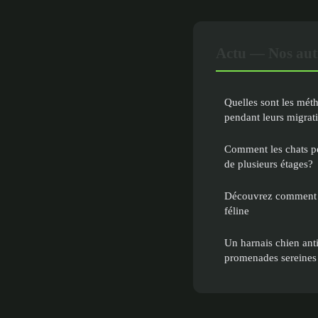
Actu — Nos autr
Quelles sont les méth
pendant leurs migrat
Comment les chats pe
de plusieurs étages?
Découvrez comment le
féline
Un harnais chien anti
promenades sereines