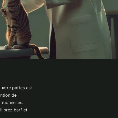
uatre pattes est
ention de
itionnelles.
librez barf et