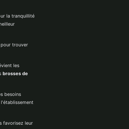
 la tranquillité
meilleur
 pour trouver
évient les
es
brosses de
es besoins
t l'établissement
 favorisez leur