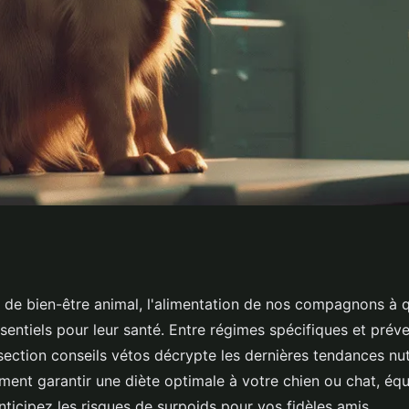
hiens et chats :
 de bien-être animal, l'alimentation de nos compagnons à q
ssentiels pour leur santé. Entre régimes spécifiques et prév
 section conseils vétos décrypte les dernières tendances nutr
nt garantir une diète optimale à votre chien ou chat, équi
nticipez les risques de surpoids pour vos fidèles amis.